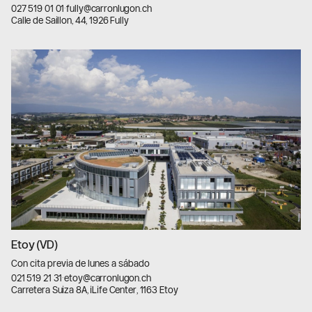
027 519 01 01
·
fully@carronlugon.ch
Calle de Saillon, 44, 1926 Fully
Etoy (VD)
Con cita previa de lunes a sábado
021 519 21 31
·
etoy@carronlugon.ch
Carretera Suiza 8A, iLife Center, 1163 Etoy