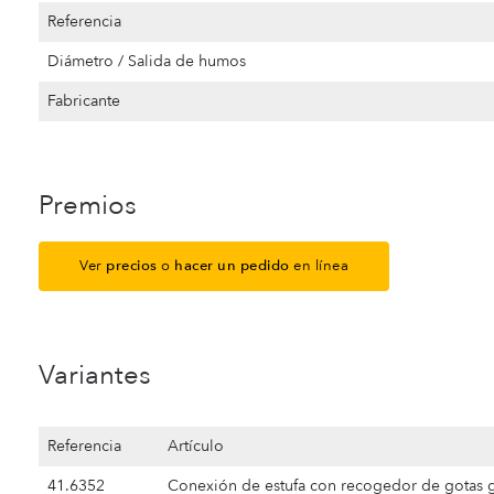
Referencia
Diámetro / Salida de humos
Fabricante
Premios
Ver
precios
o
hacer un pedido
en línea
Variantes
Referencia
Artículo
41.6352
Conexión de estufa con recogedor de gotas 