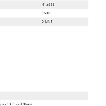
41.6353
150Ø
X-LINE
gris - 13cm - ø130mm