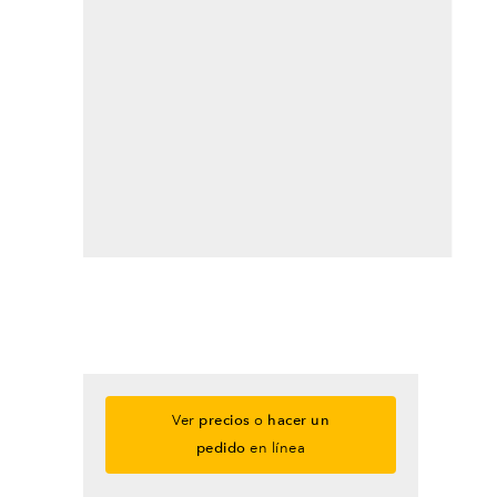
Ver
precios
o
hacer un
pedido
en línea