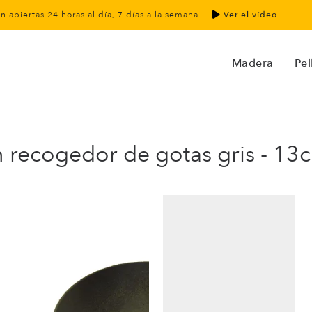
án abiertas 24 horas al día, 7 días a la semana
Ver el vídeo
Madera
Pel
n recogedor de gotas gris - 1