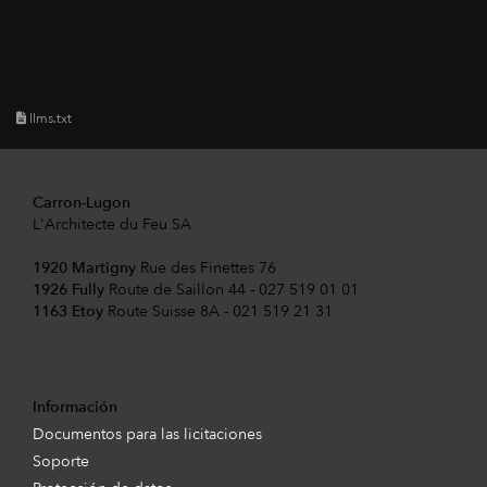
llms.txt
Carron-Lugon
L'Architecte du Feu SA
1920 Martigny
Rue des Finettes 76
1926 Fully
Route de Saillon 44 - 027 519 01 01
1163 Etoy
Route Suisse 8A - 021 519 21 31
Información
Documentos para las licitaciones
Soporte