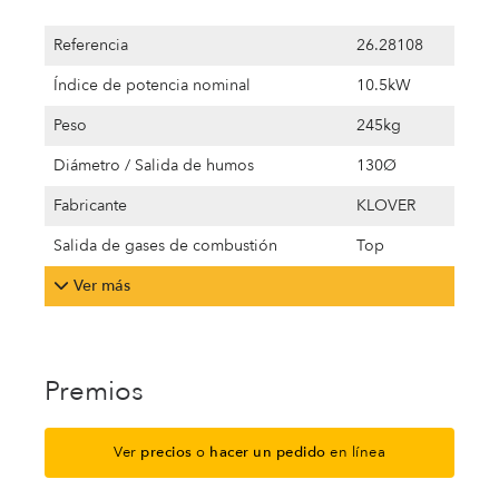
Referencia
26.28108
Índice de potencia nominal
10.5kW
Peso
245kg
Diámetro / Salida de humos
130Ø
Fabricante
KLOVER
Salida de gases de combustión
Top
Ver más
Premios
Ver
precios
o
hacer un pedido
en línea