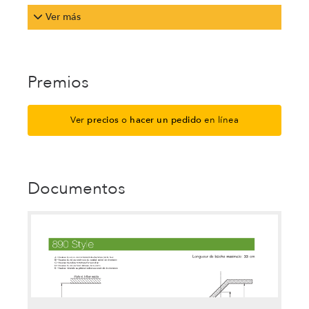
Ver más
Premios
Ver
precios
o
hacer un pedido
en línea
Documentos