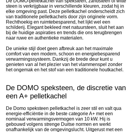
De DOMO-pelletkachel van speksteen, zandsteen of witte
steen is verkrijgbaar in verschillende kleuren, zodat hij in
elke omgeving past. Deze pelletkachel onderscheidt zich
van traditionele pelletkachels door zijn originele vorm.
Rechthoekig en ruimtebesparend, het lijkt wel een
schilderij. Elegant bekleed met natuursteen, sluit het aan
bij de huidige aspiraties en trends die ons terugbrengen
naar ruwe en authentieke materialen.
De unieke stijl doet geen afbreuk aan het maximale
comfort van een modern, schoon en energiebesparend
verwarmingssysteem. Dankzij de brede deur kunt u
genieten van al het plezier van het vlammenspel zonder
het ongemak en het stof van een traditionele houtkachel.
De DOMO speksteen, de discretie van
een A+ pelletkachel
De Domo speksteen pelletkachel is zeer stil en valt qua
energie-efficiëntie in de beste categorie A+ met een
nominaal verwarmingsvermogen van 10 kW. Hij is
gebouwd volgens strenge Duitse normen en werkt
onafhankelijk van de omgevingslucht. Uitgerust met een