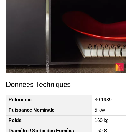
Données Techniques
Référence
30.1989
Puissance Nominale
5 kW
Poids
160 kg
Diamètre / Sortie des Fumées
150 Ø